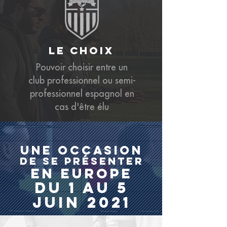
le choix
Pouvoir choisir entre un
club professionnel ou semi-
professionnel espagnol en
cas d'être élu
une occasion
de se
présenter
en
Europe
du 1 au 5
juin 2021