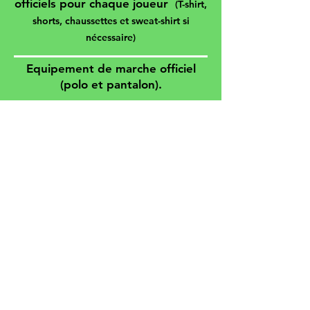
officiels pour chaque joueur
(T-shirt,
shorts, chaussettes et sweat-shirt si
nécessaire)
Equipement de marche officiel
(polo et pantalon).
Entraînements par des entraîneurs
professionnels reconnus UEFA-
PRO.
Conférences données par des
professionnels du football et
d'autres disciplines connexes.
Blanchisserie quotidienne.
Assurance responsabilité civile en
cas d'accident.