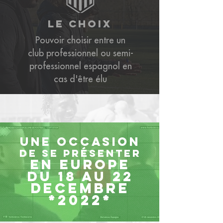
le choix
Pouvoir choisir entre un
club professionnel ou semi-
professionnel espagnol en
cas d'être élu
une occasion
de se
présenter
en
Europe
DU 18 au 22
decembre
*2022
*