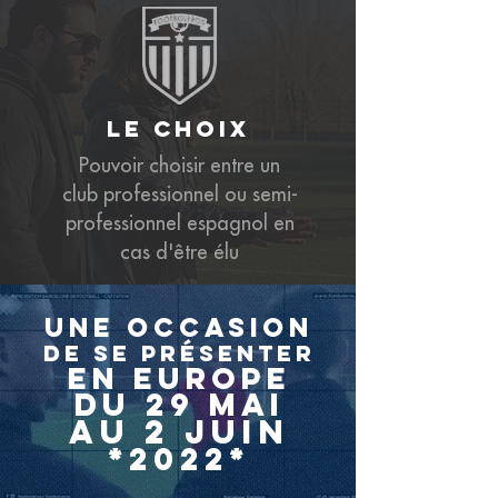
le choix
Pouvoir choisir entre un
club professionnel ou semi-
professionnel espagnol en
cas d'être élu
une occasion
de se
présenter
en
Europe
DU 29 MAI
au 2 juin
*2022
*