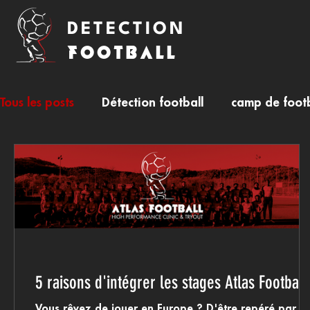
DETECTION
FOOTBALL
Tous les posts
Détection football
camp de footb
5 raisons d'intégrer les stages Atlas Football
Vous rêvez de jouer en Europe ? D'être repéré par d