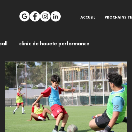
ACCUEIL
PROCHAINS TE
all
clinic de hauete performance
es