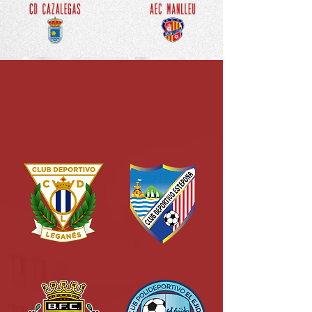
REMISES DE PRIX
détections
officiels
avec
CD Leganes
CD Estepona