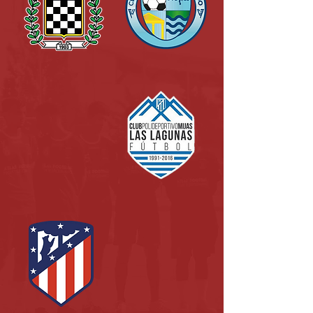
CPD El Ejido
Boavista FC
CD Cazalegas
CPM Lagunas