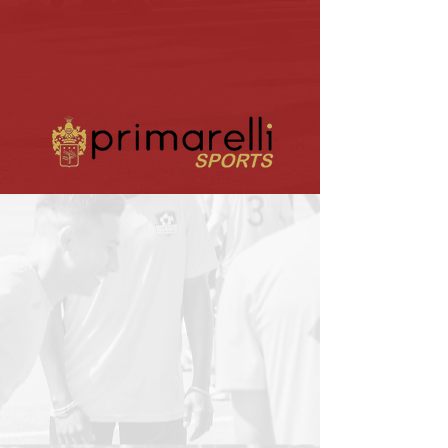
Torremolinos CF
Atl. de Madrid
contrat de
representation
" Notre objectif est d'aider les jeunes
footballeurs talentueux à faire un pas en
avant dans leur carrière en offrant aux
clubs et aux représentants les conditions
idéales pour
les observer.
Pouvoir donner l'opportunité aux joueurs de
trouver une équipe qui correspond à leurs
caractéristiques et en même temps, fournir
aux clubs et aux représentants des joueurs
intéressants pour leur service.
"