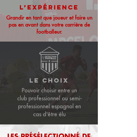
l’expérience
Grandir en tant que joueur et faire un
pas en avant dans votre carrière de
footballeur.
le choix
Pouvoir choisir entre un
club professionnel ou semi-
professionnel espagnol en
cas d'être élu
LES PRÉSÉLECTIONNÉ DE