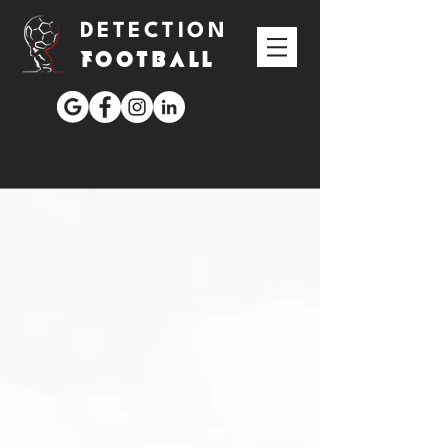
DETECTION
FOOTBALL
APEX ATLAS MADRID
Une détection de
FOOTball en espagne
DE
7 jours
à MADRID
pour
les jeunes
JOUEURS
-Garçons-
de
11 à 23 ans
14ème édition DU 21 au
27 AOÛT 2026