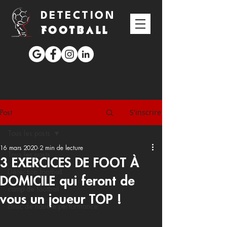
DETECTION
FOOTBALL
S'inscrire
Post
Tous les posts
16 mars 2020
2 min de lecture
Tous les posts
3 EXERCICES DE FOOT À
Détection football
DOMICILE qui feront de
camp de football
vous un joueur TOP !
clinic de hauete performance