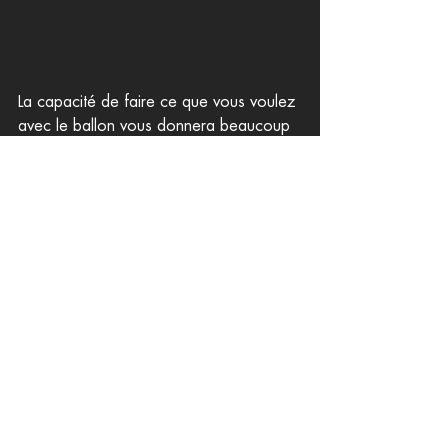
La capacité de faire ce que vous voulez 
avec le ballon vous donnera beaucoup 
de confiance et d'assurance pour faire 
ce que vous voulez sur le terrain de jeu. 
Habile, technique ou joueur de qualité 
seront les attributs que vous méritez si 
vous maîtrisez cet exigeant exercice du 
football.
Nous sommes conscients que vous 
n'avez peut-être pas autant de place 
pour ce type d'exercice, mais nous 
vous assurons qu'il ne vous en faut pas 
beaucoup plus. Travaillez avec l'espace 
disponible ou cherchez n'importe quel 