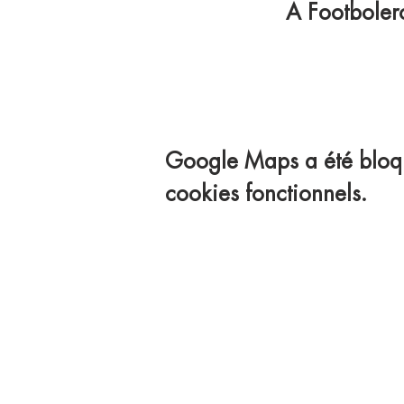
A Footbolero
Google Maps a été bloqu
cookies fonctionnels.
Apprene
Mangez
Avoir l
Une sessi