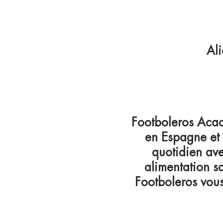
Ali
Footboleros Acade
en Espagne et 
quotidien av
alimentation s
Footboleros vous