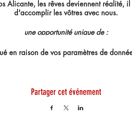
s Alicante, les rêves deviennent réalité, il
d'accomplir les vôtres avec nous.
une opportunité unique de :
Jouez contre des équipes espagnoles lo
é en raison de vos paramètres de données
Etre entraîné par un ancien joueur de La
z les différents exercices et sessions d'e
entraîneurs de La Liga.
 sainement et recevez une présentation sur
Partager cet événement
Apprendre la langue espagnole
a possibilité d'apprendre un autre style de
preparer à l'élite.
on de questions-réponses avec un football