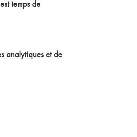
 est temps de
cales
 analytiques et de
 Liga
ntraînement des
 la nutrition.
 football et se
eur professionnel