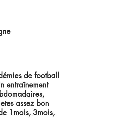
agne
démies de football
un entraînement
ebdomadaires,
 etes assez bon
 de 1mois, 3mois,