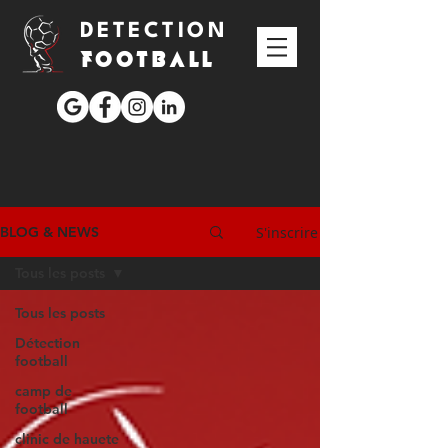
DETECTION
FOOTBALL
S'inscrire
BLOG & NEWS
Tous les posts
Tous les posts
Détection
football
camp de
football
clinic de hauete