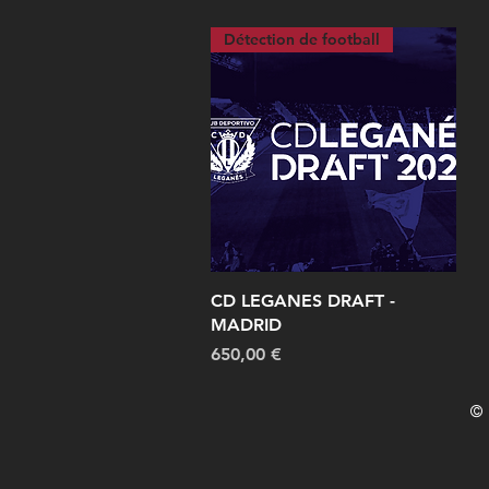
Détection de football
Vista rápida
CD LEGANES DRAFT -
MADRID
Precio
650,00 €
© 