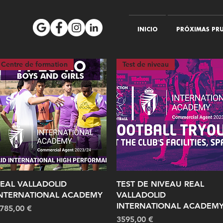
INICIO
PRÓXIMAS PRU
Centre de formation
Test de niveau
Vista rápida
Vista rápida
EAL VALLADOLID
TEST DE NIVEAU REAL
NTERNATIONAL ACADEMY
VALLADOLID
INTERNATIONAL ACADEM
recio
785,00 €
Precio
3595,00 €