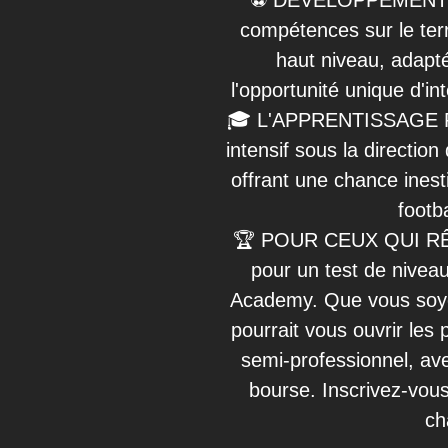
⚽ DÉVELOPPEMENT F
compétences sur le ter
haut niveau, adapté
l'opportunité unique d'in
🎓 L'APPRENTISSAGE Par
intensif sous la directio
offrant une chance ines
footb
🏆 POUR CEUX QUI RÊ
pour un test de niveau
Academy. Que vous soyez
pourrait vous ouvrir les 
semi-professionnel, avec
bourse. Inscrivez-vous
ch