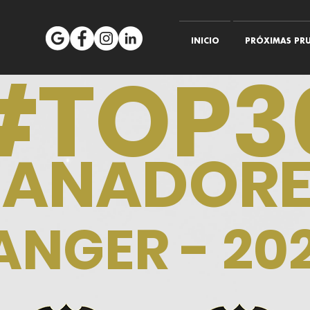
INICIO
PRÓXIMAS PRU
#TOP3
ANADORE
ANGER -
20