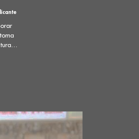
licante
jorar
 toma
ectura…