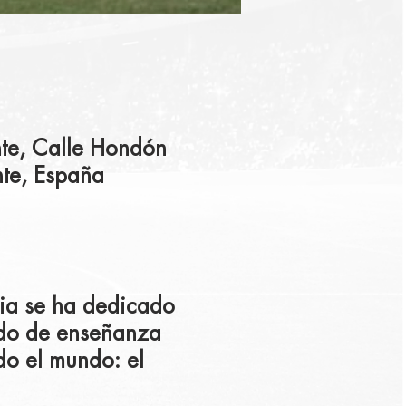
nte, Calle Hondón
nte, España
mia se ha dedicado
odo de enseñanza
do el mundo: el