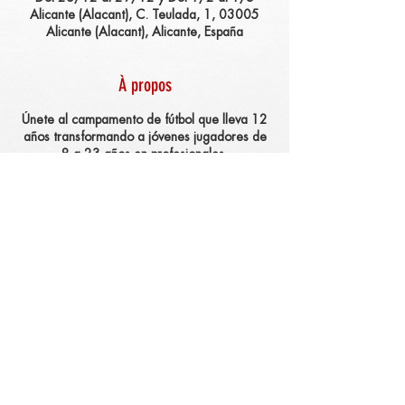
Alicante (Alacant), C. Teulada, 1, 03005
Alicante (Alacant), Alicante, España
À propos
Únete al campamento de fútbol que lleva 12
años transformando a jóvenes jugadores de
8 a 23 años en profesionales.
El objetivo del campamento de Alto
Rendimiento en Alicante es capacitar a los
jóvenes jugadores para comprender los
conceptos de técnica colectiva y asimilar los
movimientos tácticos en el desarrollo del
juego, para que puedan automatizar los
elementos de la técnica individual, mejorar su
visión del juego. , piensa rápido y toma
buenas decisiones.
Los principales objetivos de aprendizaje
Partager avec vos amis
técnico de este campamento son la mejora
de los siguientes aspectos del juego: control,