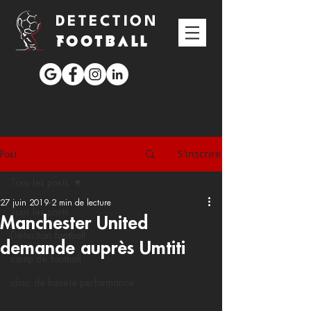
DETECTION
FOOTBALL
S'inscrire
Post
Tous les posts
27 juin 2019
2 min de lecture
Tous les posts
Manchester United
Détection football
demande auprès Umtiti
camp de football
clinic de hauete performance