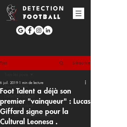
DETECTION
FOOTBALL
S'inscrire
Post
Tous les posts
6 juil. 2019
1 min de lecture
Tous les posts
Foot Talent a déjà son
Détection football
premier "vainqueur" : Lucas
camp de football
Giffard signe pour la
clinic de hauete performance
Cultural Leonesa .