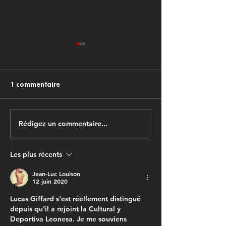
1 commentaire
Rédigez un commentaire...
L'importance des stages
Jeunes footballe
de football de haute
révélez votre po
performance dans le
avec les stages 
Les plus récents
football actuelle
football haute
performance !
Jean-Luc Louison
12 juin 2020
Lucas Giffard s’est réellement distingué 
depuis qu’il a rejoint la Cultural y 
Deportiva Leonesa. Je me souviens 